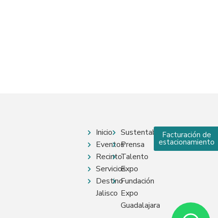
Inicio
Sustentabilidad
Facturación de
estacionamiento
Eventos
Prensa
Recinto
Talento
Servicios
Expo
Destino
Fundación
Jalisco
Expo
Guadalajara