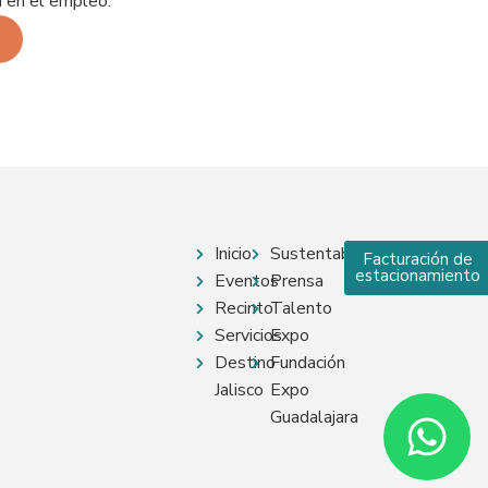
n en el empleo.
Inicio
Sustentabilidad
Facturación de
estacionamiento
Eventos
Prensa
Recinto
Talento
Servicios
Expo
Destino
Fundación
Jalisco
Expo
Guadalajara