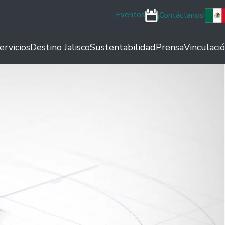
Eventos
¡Contáctanos!
ervicios
Destino Jalisco
Sustentabilidad
Prensa
Vinculaci