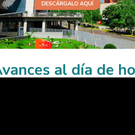
DESCÁRGALO AQUÍ
vances al día de h