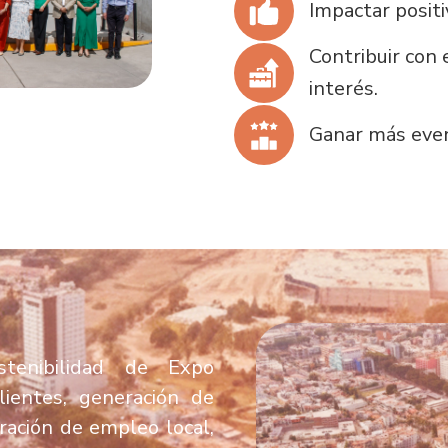
Impactar posit
Contribuir con 
interés.
Ganar más eve
tenibilidad de Expo
lientes, generación de
eración de empleo local,