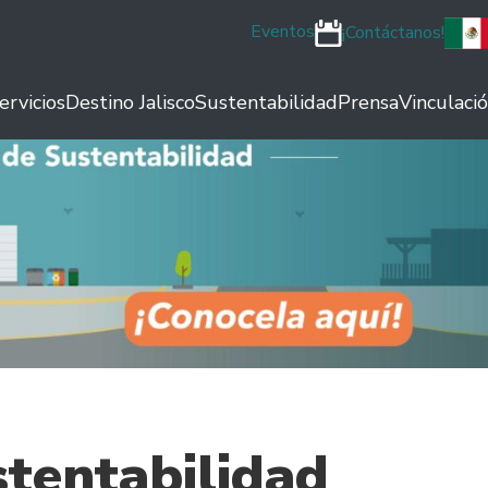
Eventos
¡Contáctanos!
ervicios
Destino Jalisco
Sustentabilidad
Prensa
Vinculaci
tentabilidad