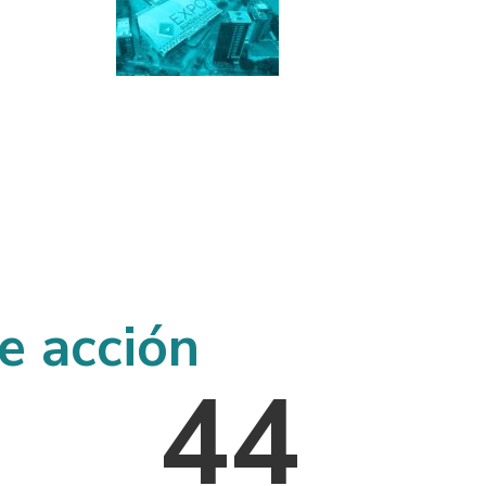
anza
Identidad
Expo
Conoce más
e acción
44