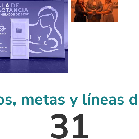
Gobern
Conoce más
cial
os, metas y líneas d
31
más