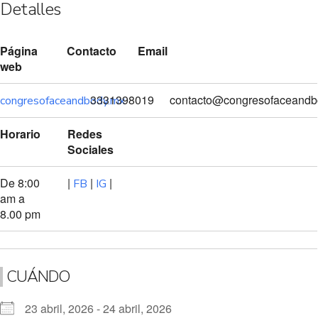
Detalles
Página
Contacto
Email
web
3331398019
contacto@congresofaceandb
congresofaceandbody.mx
Horario
Redes
Sociales
De 8:00
|
|
|
FB
IG
am a
8.00 pm
CUÁNDO
23 abril, 2026 - 24 abril, 2026