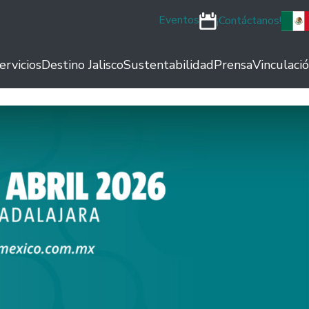
Eventos
¡Contáctanos!
ervicios
Destino Jalisco
Sustentabilidad
Prensa
Vinculaci