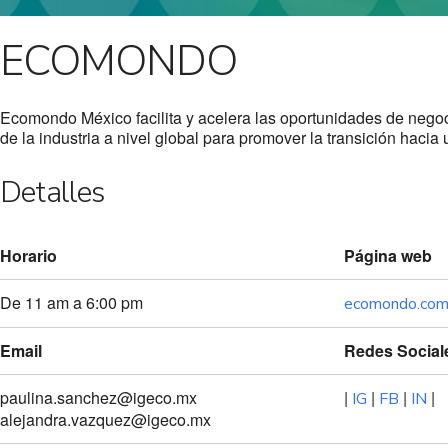
ECOMONDO
Ecomondo México facilita y acelera las oportunidades de negoc
de la industria a nivel global para promover la transición hacia
Detalles
Horario
Página web
De 11 am a 6:00 pm
ecomondo.co
Email
Redes Social
paulina.sanchez@igeco.mx
|
|
|
|
IG
FB
IN
alejandra.vazquez@igeco.mx