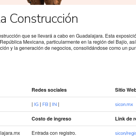
la Construcción
onstrucción que se llevará a cabo en Guadalajara. Esta exposic
a República Mexicana, particularmente en la región del Bajío, a
ización y la generación de negocios, consolidándose como un pun
Redes sociales
Sitio We
|
|
|
|
IG
FB
IN
sicon.mx
Costo de ingreso
Link de r
lajara.mx
Entrada con registro.
sicon/reg