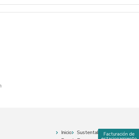
Outlook Live
n
Inicio
Sustentabilidad
Facturación de
estacionamiento