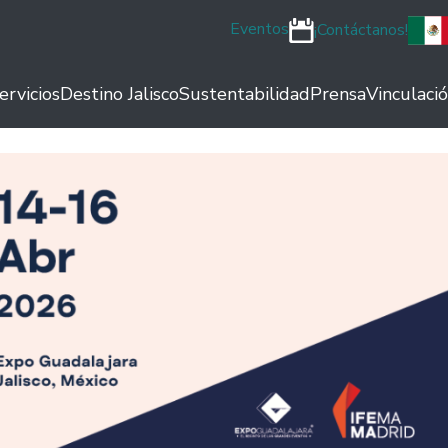
Eventos
¡Contáctanos!
ervicios
Destino Jalisco
Sustentabilidad
Prensa
Vinculaci