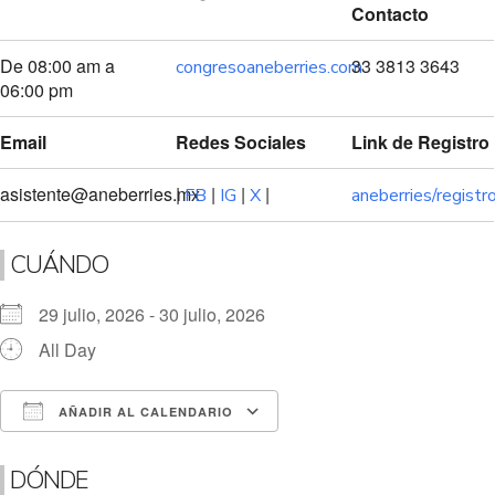
Contacto
De 08:00 am a
33 3813 3643
congresoaneberries.com
06:00 pm
Email
Redes Sociales
Link de Registro
asistente@aneberries.mx
|
|
|
|
FB
IG
X
aneberries/registr
CUÁNDO
29 julio, 2026 - 30 julio, 2026
All Day
AÑADIR AL CALENDARIO
Descargar ICS
Google Calendar
DÓNDE